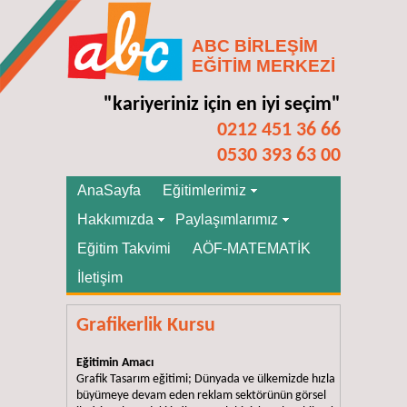
ABC BİRLEŞİM
EĞİTİM MERKEZİ
"kariyeriniz için en iyi seçim"
0212 451 36 66
0530 393 63 00
AnaSayfa
Eğitimlerimiz
Hakkımızda
Paylaşımlarımız
Eğitim Takvimi
AÖF-MATEMATİK
İletişim
Grafikerlik Kursu
Eğitimin Amacı
Grafik Tasarım eğitimi; Dünyada ve ülkemizde hızla
büyümeye devam eden reklam sektörünün görsel