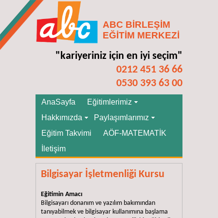
ABC BİRLEŞİM
EĞİTİM MERKEZİ
"kariyeriniz için en iyi seçim"
0212 451 36 66
0530 393 63 00
AnaSayfa
Eğitimlerimiz
Hakkımızda
Paylaşımlarımız
Eğitim Takvimi
AÖF-MATEMATİK
İletişim
Bilgisayar İşletmenliği Kursu
Eğitimin Amacı
Bilgisayarı donanım ve yazılım bakımından
tanıyabilmek ve bilgisayar kullanımına başlama